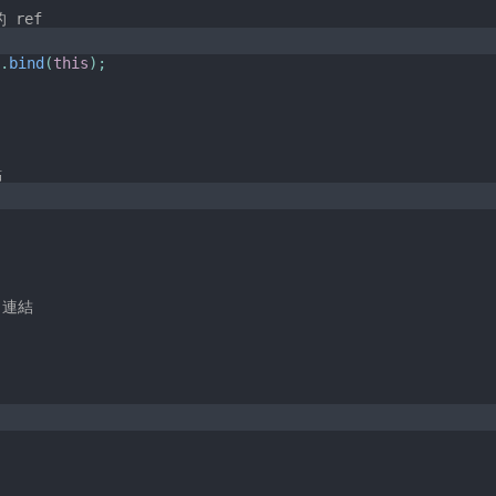
的 ref
t
.
bind
(
this
)
;
點
` 連結