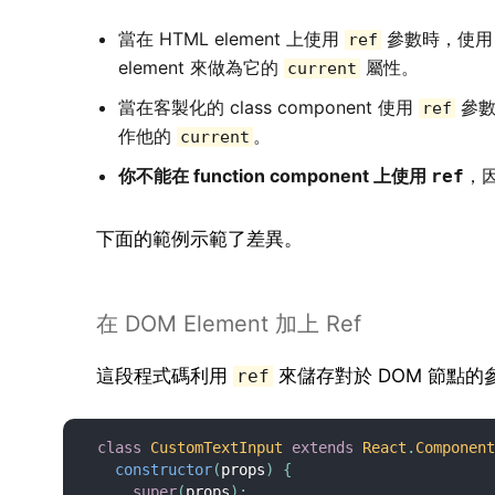
當在 HTML element 上使用
參數時，使
ref
element 來做為它的
屬性。
current
當在客製化的 class component 使用
參數
ref
作他的
。
current
你不能在 function component 上使用
，因
ref
下面的範例示範了差異。
在 DOM Element 加上 Ref
這段程式碼利用
來儲存對於 DOM 節點的
ref
class
CustomTextInput
extends
React
.
Componen
constructor
(
props
)
{
super
(
props
)
;