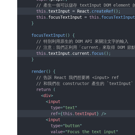
// 產生一個可以儲存 textInput DOM element 
this
.
textInput 
=
 React
.
createRef
(
)
;
this
.
focusTextInput 
=
this
.
focusTextInpu
}
focusTextInput
(
)
{
// 特別利用原生的 DOM API 來關注文字的輸入
// 注意：我們正利用「current」來取得 DOM 節
this
.
textInput
.
current
.
focus
(
)
;
}
render
(
)
{
// 告訴 React 我們想要將 <input> ref
// 和我們在 constructor 產生的 `textInput
return
(
<
div
>
<
input
type
=
"
text
"
ref
=
{
this
.
textInput
}
/>
<
input
type
=
"
button
"
value
=
"
Focus the text input
"