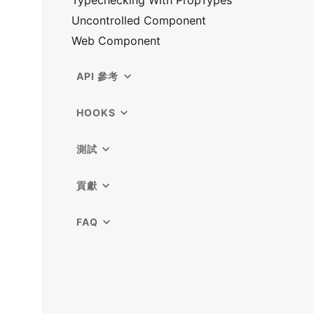
Typechecking With PropTypes
Uncontrolled Component
Web Component
API 參考
HOOKS
測試
貢獻
FAQ