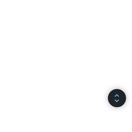
JS 環境要求
術語表
HOOKS
1. Hook 介紹
2. Hook 概觀
3. 使用 State Hook
4. 使用 Effect Hook
5. Hook 的規則
6. 打造你自己的 Hook
7. Hook API 參考
8. Hook 常見問題
測試
測試概觀