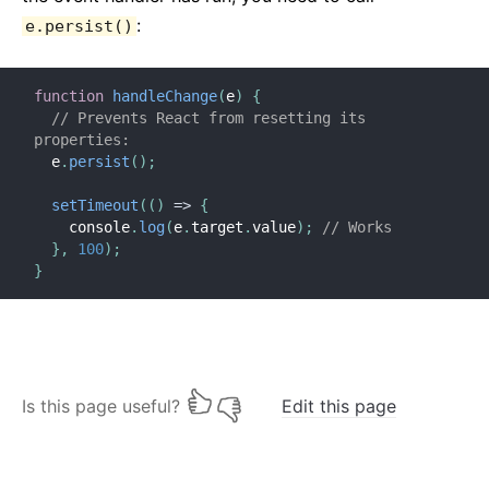
Context
:
e.persist()
錯誤邊界
Forwarding Refs
function
handleChange
(
e
)
{
Fragment
// Prevents React from resetting its 
Higher-Order Component
properties:
整合其他函式庫
  e
.
persist
(
)
;
深入 JSX
setTimeout
(
(
)
=>
{
最佳化效能
    console
.
log
(
e
.
target
.
value
)
;
// Works
}
,
100
)
;
Portals
}
Profiler
沒有 ES6 的 React
沒有 JSX 的 React
Reconciliation
Is this page useful?
Edit this page
Refs 和 DOM
Render Props
靜態型別檢查