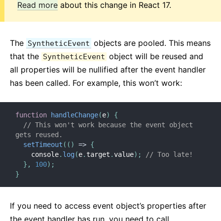
Read more
about this change in React 17.
2. JSX 介紹
3. Rendering Element
4. Component 與 Prop
The
objects are pooled. This means
SyntheticEvent
5. State 和生命週期
that the
object will be reused and
SyntheticEvent
6. 事件處理
all properties will be nullified after the event handler
7. 條件 Render
has been called. For example, this won’t work:
8. 列表與 Key
9. 表單
function
handleChange
(
e
)
{
10. 提升 State
// This won't work because the event object 
11. Composition vs 繼承
gets reused.
setTimeout
(
(
)
=>
{
12. 用 React 思考
    console
.
log
(
e
.
target
.
value
)
;
// Too late!
}
,
100
)
;
}
進階指南
無障礙
If you need to access event object’s properties after
Code-Splitting
the event handler has run, you need to call