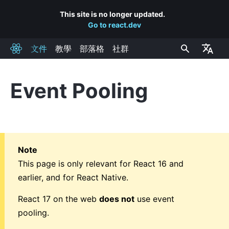
This site is no longer updated.
Go to react.dev
文件
教學
部落格
社群
React
Event Pooling
安裝
開始
將 React 加入到網頁
建立全新的 React 應用程式
Note
CDN 連結
This page is only relevant for React 16 and
Release Channels
earlier, and for React Native.
React 17 on the web
does not
use event
主要概念
pooling.
1. Hello World